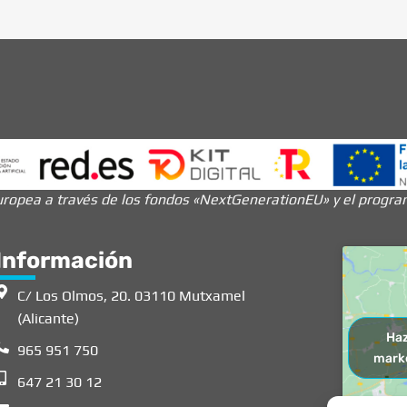
ropea a través de los fondos «NextGenerationEU» y el programa
Información
C/ Los Olmos, 20. 03110 Mutxamel
(Alicante)
Haz
965 951 750
marke
647 21 30 12