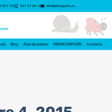
5 951 750
647 21 30 12
info@elsxiquets.es
cula
Blog
Área de padres
PREINSCRIPCIÓN
Contacto