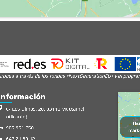
ropea a través de los fondos «NextGenerationEU» y el programa
Información
C/ Los Olmos, 20. 03110 Mutxamel
(Alicante)
Haz
965 951 750
marke
647 21 30 12