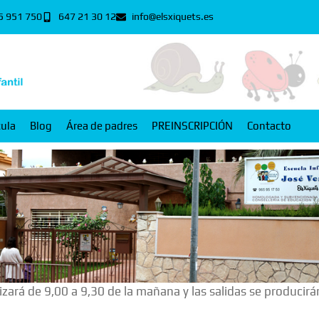
5 951 750
647 21 30 12
info@elsxiquets.es
cula
Blog
Área de padres
PREINSCRIPCIÓN
Contacto
lizará de 9,00 a 9,30 de la mañana y las salidas se producirá