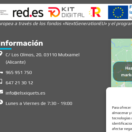
ropea a través de los fondos «NextGenerationEU» y el programa
Información
C/ Los Olmos, 20. 03110 Mutxamel
(Alicante)
Haz
965 951 750
marke
647 21 30 12
info@elsxiquets.es
Lunes a Viernes de 7:30 - 19:00
Para ofrecer
almacenar y/
tecnologías 
identificaci
afectar nega