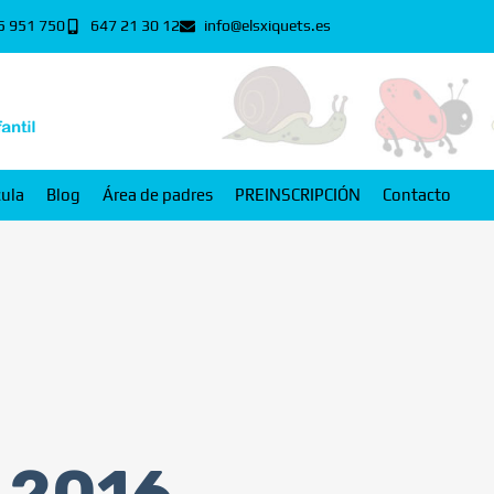
5 951 750
647 21 30 12
info@elsxiquets.es
cula
Blog
Área de padres
PREINSCRIPCIÓN
Contacto