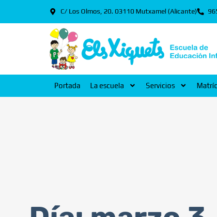
C/ Los Olmos, 20. 03110 Mutxamel (Alicante)
96
Portada
La escuela
Servicios
Matrí