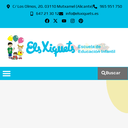
C/ Los Olmos, 20. 03110 Mutxamel (Alicante)
965 951 750
647 21 30 12
info@elsxiquets.es
Buscar