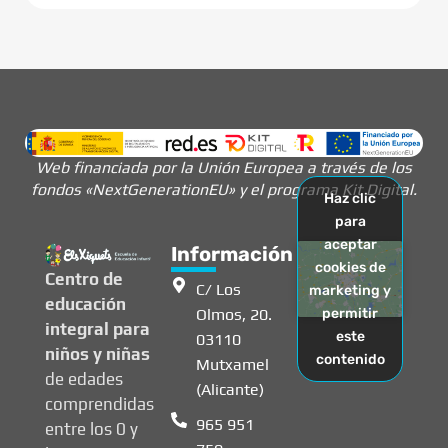
Web financiada por la Unión Europea a través de los
fondos «NextGenerationEU» y el programa Kit Digital.
Haz clic
para
aceptar
Información
cookies de
Centro de
C/ Los
marketing y
educación
Olmos, 20.
permitir
integral para
este
03110
niños y niñas
contenido
Mutxamel
de edades
(Alicante)
comprendidas
965 951
entre los 0 y