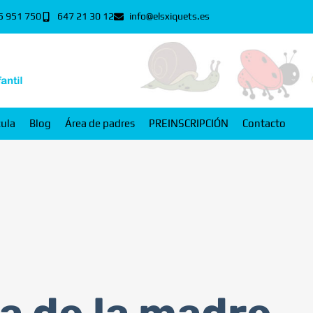
5 951 750
647 21 30 12
info@elsxiquets.es
cula
Blog
Área de padres
PREINSCRIPCIÓN
Contacto