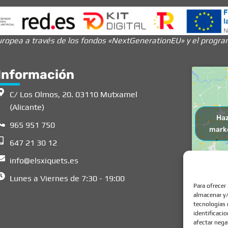
ropea a través de los fondos «NextGenerationEU» y el programa
Información
C/ Los Olmos, 20. 03110 Mutxamel
(Alicante)
Haz
965 951 750
marke
647 21 30 12
info@elsxiquets.es
Lunes a Viernes de 7:30 - 19:00
Para ofrecer
almacenar y/
tecnologías 
identificaci
afectar nega