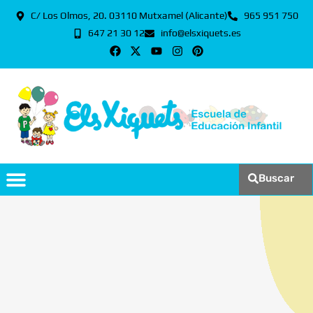
C/ Los Olmos, 20. 03110 Mutxamel (Alicante)
965 951 750
647 21 30 12
info@elsxiquets.es
Buscar