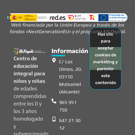
Web financiada por la Unión Europea a través de los
fondos «NextGenerationEU» y el programa Kit Digital.
Haz clic
para
aceptar
Información
cookies de
Centro de
C/ Los
marketing y
educación
Olmos, 20.
permitir
integral para
este
03110
niños y niñas
contenido
Mutxamel
de edades
(Alicante)
comprendidas
965 951
entre los 0 y
750
los 3 años
homologado
647 21 30
y
12
subvencionado