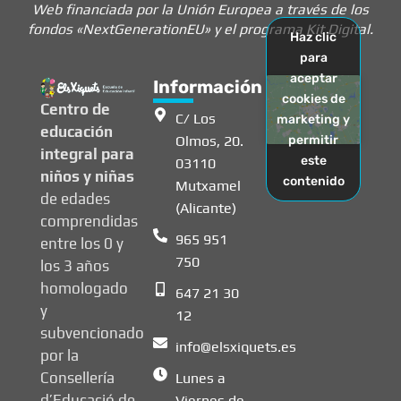
Web financiada por la Unión Europea a través de los
fondos «NextGenerationEU» y el programa Kit Digital.
Haz clic
para
aceptar
Información
cookies de
Centro de
C/ Los
marketing y
educación
Olmos, 20.
permitir
integral para
este
03110
niños y niñas
contenido
Mutxamel
de edades
(Alicante)
comprendidas
965 951
entre los 0 y
750
los 3 años
homologado
647 21 30
y
12
subvencionado
info@elsxiquets.es
por la
Consellería
Lunes a
d’Educació de
Viernes de