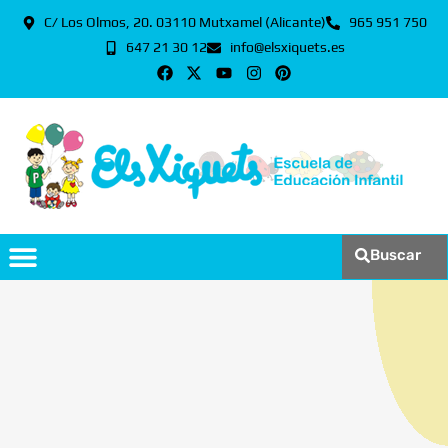
C/ Los Olmos, 20. 03110 Mutxamel (Alicante)
965 951 750
647 21 30 12
info@elsxiquets.es
Buscar