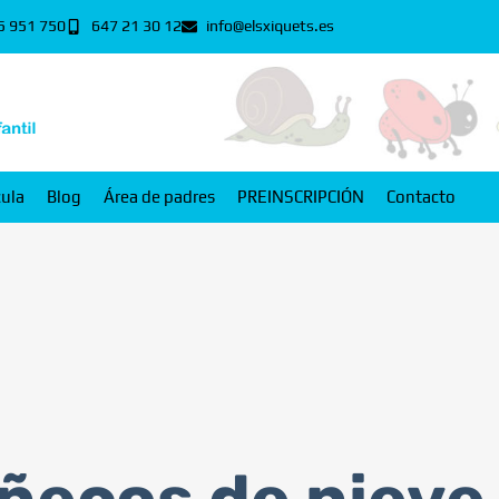
5 951 750
647 21 30 12
info@elsxiquets.es
cula
Blog
Área de padres
PREINSCRIPCIÓN
Contacto