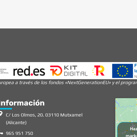
ropea a través de los fondos «NextGenerationEU» y el programa
Información
C/ Los Olmos, 20. 03110 Mutxamel
(Alicante)
Haz
965 951 750
marke