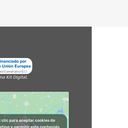
 Kit Digital.
 clic para aceptar cookies de
ting y permitir este contenido