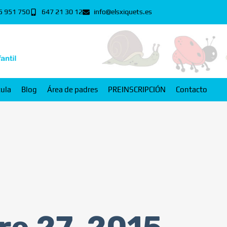
5 951 750
647 21 30 12
info@elsxiquets.es
cula
Blog
Área de padres
PREINSCRIPCIÓN
Contacto