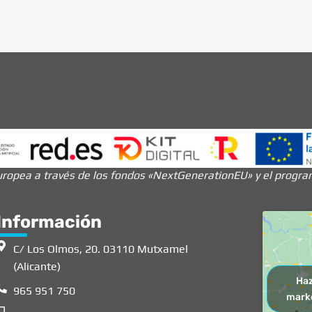
ropea a través de los fondos «NextGenerationEU» y el programa
Información
C/ Los Olmos, 20. 03110 Mutxamel
(Alicante)
Haz
965 951 750
marke