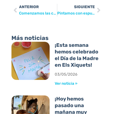
ANTERIOR
SIGUIENTE
Comenzamos las clases de inglés con el Liceo “Pierre Deschamps”
Pintamos con espuma y en color rojo
Más noticias
¡Esta semana
hemos celebrado
el Día de la Madre
en Els Xiquets!
03/05/2026
Ver noticia »
¡Hoy hemos
pasado una
mañana muy