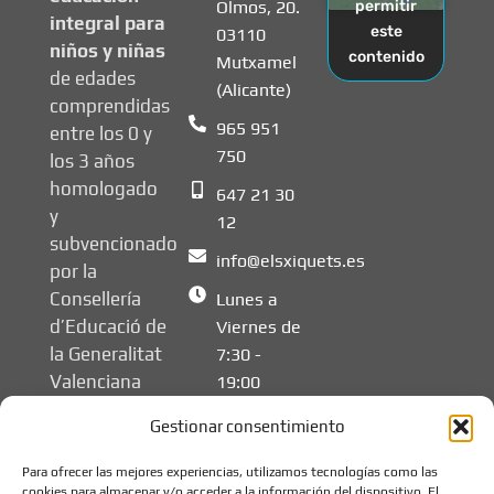
Olmos, 20.
permitir
integral para
este
03110
niños y niñas
contenido
Mutxamel
de edades
(Alicante)
comprendidas
965 951
entre los 0 y
750
los 3 años
homologado
647 21 30
y
12
subvencionado
info@elsxiquets.es
por la
Consellería
Lunes a
d’Educació de
Viernes de
la Generalitat
7:30 -
Valenciana
19:00
Gestionar consentimiento
Para ofrecer las mejores experiencias, utilizamos tecnologías como las
cookies para almacenar y/o acceder a la información del dispositivo. El