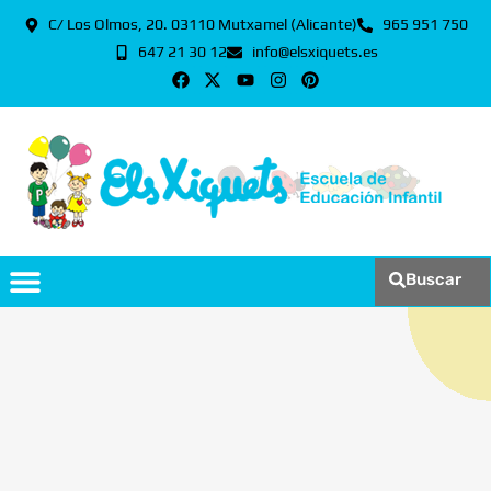
C/ Los Olmos, 20. 03110 Mutxamel (Alicante)
965 951 750
647 21 30 12
info@elsxiquets.es
Buscar