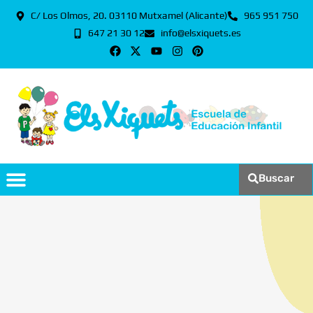
C/ Los Olmos, 20. 03110 Mutxamel (Alicante)
965 951 750
647 21 30 12
info@elsxiquets.es
Buscar