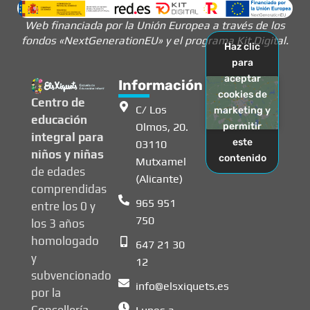
Web financiada por la Unión Europea a través de los
fondos «NextGenerationEU» y el programa Kit Digital.
Haz clic
para
aceptar
Información
cookies de
Centro de
C/ Los
marketing y
educación
Olmos, 20.
permitir
integral para
este
03110
niños y niñas
contenido
Mutxamel
de edades
(Alicante)
comprendidas
965 951
entre los 0 y
750
los 3 años
homologado
647 21 30
y
12
subvencionado
info@elsxiquets.es
por la