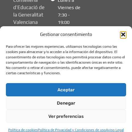
Consellería
Lunes a
d’Educació de
Viernes de
la Generalitat
7:30 -
Valenciana
19:00
Gestionar consentimiento
Para ofrecer las mejores experiencias, utilizamos tecnologías como las
cookies para almacenar y/o acceder a la información del dispositivo. El
consentimiento de estas tecnologías nos permitirá procesar datos como el
comportamiento de navegación o las identificaciones únicas en este sitio.
No consentir o retirar el consentimiento, puede afectar negativamente a
ciertas características y funciones.
Aceptar
Denegar
© 2026 Els Xiquets -
Aviso legal
Escuela de Educación
Política de privacidad
Ver preferencias
Infantil
Política de cookies
Política de cookies
Política de Privacidad y Condiciones de uso
Aviso Legal