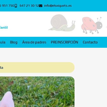
5 951 750
647 21 30 12
info@elsxiquets.es
cula
Blog
Área de padres
PREINSCRIPCIÓN
Contacto
ta