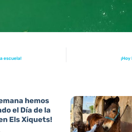
a escuela!
¡Hoy 
semana hemos
do el Día de la
n Els Xiquets!
6