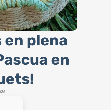
 en plena
Pascua en
uets!
026