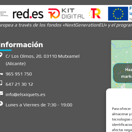
ropea a través de los fondos «NextGenerationEU» y el programa
Información
C/ Los Olmos, 20. 03110 Mutxamel
(Alicante)
Haz
965 951 750
marke
647 21 30 12
info@elsxiquets.es
Lunes a Viernes de 7:30 - 19:00
Para ofrecer
almacenar y/
tecnologías 
identificaci
afectar nega