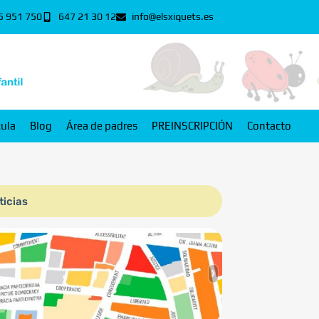
5 951 750
647 21 30 12
info@elsxiquets.es
cula
Blog
Área de padres
PREINSCRIPCIÓN
Contacto
ticias