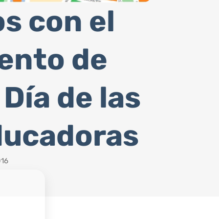
s con el
ento de
Día de las
ducadoras
016