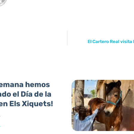
El Cartero Real visit
semana hemos
do el Día de la
n Els Xiquets!
6
»