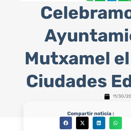
Celebramo
Ayuntami
Mutxamel el 
Ciudades E
11/30/2
Compartir noticia :