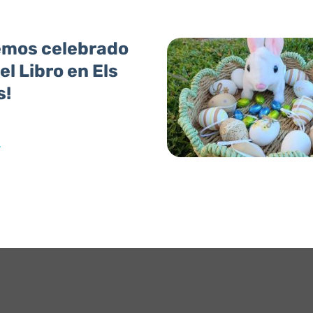
emos celebrado
del Libro en Els
s!
»