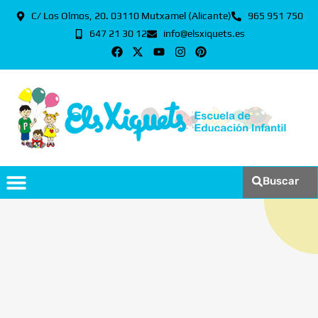
C/ Los Olmos, 20. 03110 Mutxamel (Alicante)
965 951 750
647 21 30 12
info@elsxiquets.es
Buscar