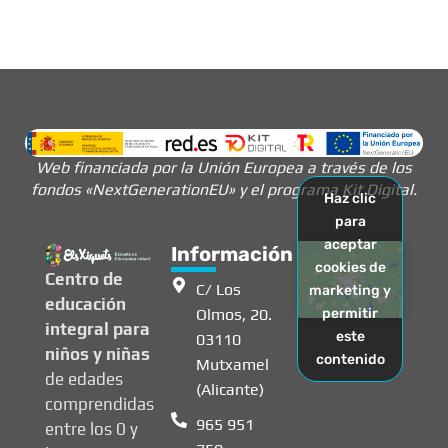
Web financiada por la Unión Europea a través de los
fondos «NextGenerationEU» y el programa Kit Digital.
Haz clic
para
aceptar
Información
cookies de
Centro de
C/ Los
marketing y
educación
Olmos, 20.
permitir
integral para
este
03110
niños y niñas
contenido
Mutxamel
de edades
(Alicante)
comprendidas
965 951
entre los 0 y