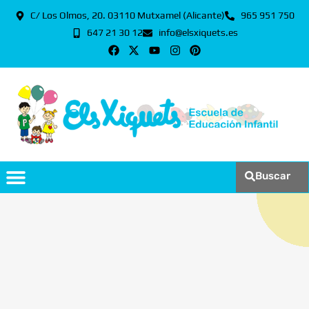
C/ Los Olmos, 20. 03110 Mutxamel (Alicante)
965 951 750
647 21 30 12
info@elsxiquets.es
Buscar