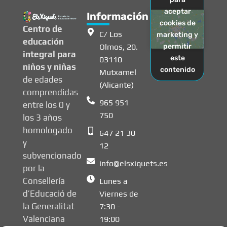
aceptar
Información
cookies de
Centro de
C/ Los
marketing y
educación
Olmos, 20.
permitir
integral para
este
03110
niños y niñas
contenido
Mutxamel
de edades
(Alicante)
comprendidas
965 951
entre los 0 y
750
los 3 años
homologado
647 21 30
y
12
subvencionado
info@elsxiquets.es
por la
Consellería
Lunes a
d’Educació de
Viernes de
la Generalitat
7:30 -
Valenciana
19:00