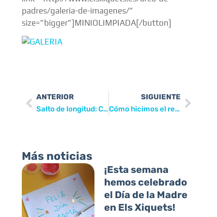
padres/galeria-de-imagenes/”
size=”bigger”]MINIOLIMPIADA[/button]
ANTERIOR
SIGUIENTE
Salto de longitud: Como en la playa, pero sin el mar…
Cómo hicimos el regalo del Día de la Madre
Más noticias
¡Esta semana
hemos celebrado
el Día de la Madre
en Els Xiquets!