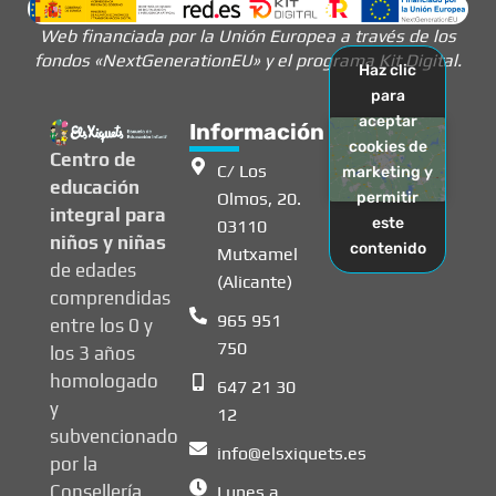
Web financiada por la Unión Europea a través de los
fondos «NextGenerationEU» y el programa Kit Digital.
Haz clic
para
aceptar
Información
cookies de
Centro de
C/ Los
marketing y
educación
Olmos, 20.
permitir
integral para
este
03110
niños y niñas
contenido
Mutxamel
de edades
(Alicante)
comprendidas
965 951
entre los 0 y
750
los 3 años
homologado
647 21 30
y
12
subvencionado
info@elsxiquets.es
por la
Consellería
Lunes a