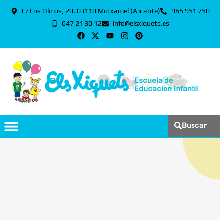
C/ Los Olmos, 20. 03110 Mutxamel (Alicante)
965 951 750
647 21 30 12
info@elsxiquets.es
Buscar