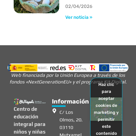
02/04/2026
Ver noticia »
Web financiada por la Unión Europea a través de los
fondos «NextGenerationEU» y el programa Kit Digital.
Haz clic
para
aceptar
Información
cookies de
Centro de
C/ Los
marketing y
educación
Olmos, 20.
permitir
integral para
este
03110
niños y niñas
contenido
Mutxamel