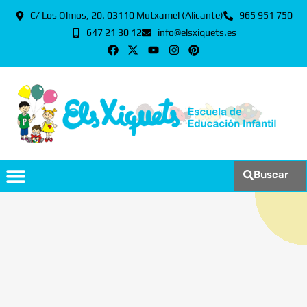
C/ Los Olmos, 20. 03110 Mutxamel (Alicante)
965 951 750
647 21 30 12
info@elsxiquets.es
Buscar