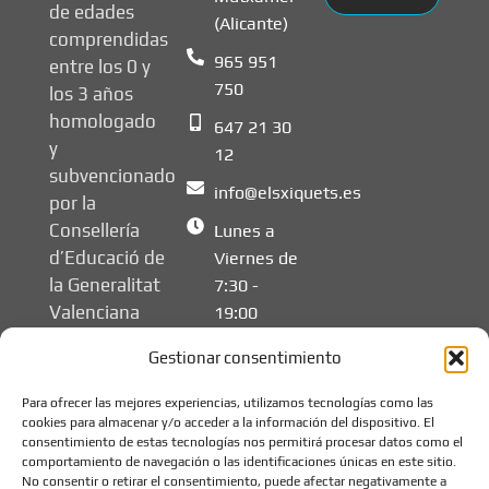
de edades
(Alicante)
comprendidas
965 951
entre los 0 y
750
los 3 años
homologado
647 21 30
y
12
subvencionado
info@elsxiquets.es
por la
Consellería
Lunes a
d’Educació de
Viernes de
la Generalitat
7:30 -
Valenciana
19:00
Gestionar consentimiento
Para ofrecer las mejores experiencias, utilizamos tecnologías como las
cookies para almacenar y/o acceder a la información del dispositivo. El
consentimiento de estas tecnologías nos permitirá procesar datos como el
comportamiento de navegación o las identificaciones únicas en este sitio.
No consentir o retirar el consentimiento, puede afectar negativamente a