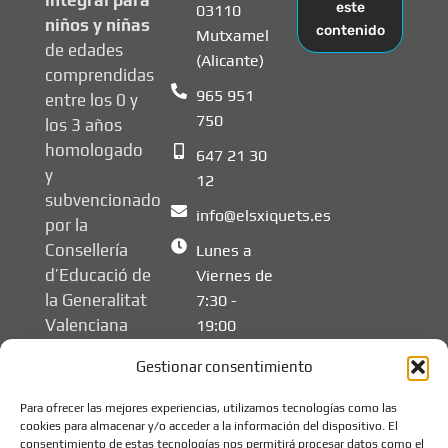
integral para
este
03110
niños y niñas
contenido
Mutxamel
de edades
(Alicante)
comprendidas
965 951
entre los 0 y
750
los 3 años
homologado
647 21 30
y
12
subvencionado
info@elsxiquets.es
por la
Consellería
Lunes a
d’Educació de
Viernes de
la Generalitat
7:30 -
Valenciana
19:00
Gestionar consentimiento
Para ofrecer las mejores experiencias, utilizamos tecnologías como las
cookies para almacenar y/o acceder a la información del dispositivo. El
consentimiento de estas tecnologías nos permitirá procesar datos como el