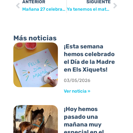
ANTERIOR
SIGUIENTE
Mañana 27 celebramos el Día de las Enfermedades raras en Alicante con “Lola busca nueva imagen”
Ya tenemos el material para ayudar a Cáritas de Mutxamel
Más noticias
¡Esta semana
hemos celebrado
el Día de la Madre
en Els Xiquets!
03/05/2026
Ver noticia »
¡Hoy hemos
pasado una
mañana muy
especial en el