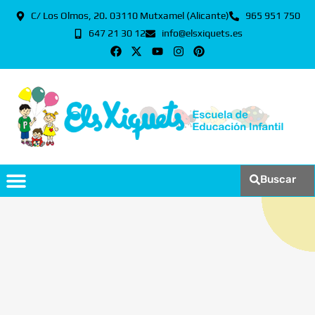
C/ Los Olmos, 20. 03110 Mutxamel (Alicante)
965 951 750
647 21 30 12
info@elsxiquets.es
Buscar