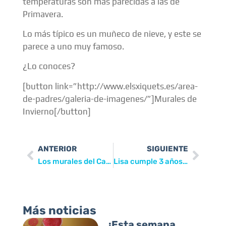
temperaturas son más parecidas a las de
Primavera.
Lo más típico es un muñeco de nieve, y este se
parece a uno muy famoso.
¿Lo conoces?
[button link=”http://www.elsxiquets.es/area-
de-padres/galeria-de-imagenes/”]Murales de
Invierno[/button]
ANTERIOR
SIGUIENTE
Los murales del Carnaval
Lisa cumple 3 años… ¡¡¡ FELICIDADES !!!
Más noticias
¡Esta semana