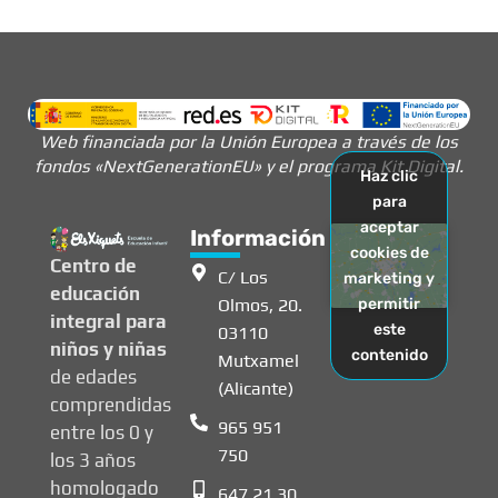
Web financiada por la Unión Europea a través de los
fondos «NextGenerationEU» y el programa Kit Digital.
Haz clic
para
aceptar
Información
cookies de
Centro de
C/ Los
marketing y
educación
Olmos, 20.
permitir
integral para
este
03110
niños y niñas
contenido
Mutxamel
de edades
(Alicante)
comprendidas
965 951
entre los 0 y
750
los 3 años
homologado
647 21 30