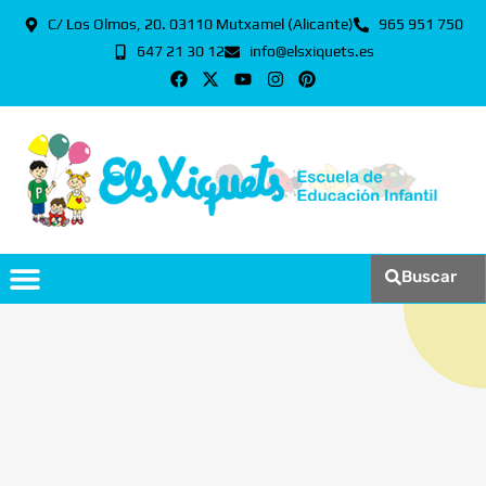
C/ Los Olmos, 20. 03110 Mutxamel (Alicante)
965 951 750
647 21 30 12
info@elsxiquets.es
Buscar