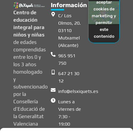
aceptar
Información
cookies de
Centro de
C/ Los
marketing y
educación
Olmos, 20.
permitir
integral para
este
03110
niños y niñas
contenido
Mutxamel
de edades
(Alicante)
comprendidas
965 951
entre los 0 y
750
los 3 años
homologado
647 21 30
y
12
subvencionado
info@elsxiquets.es
por la
Consellería
Lunes a
d’Educació de
Viernes de
la Generalitat
7:30 -
Valenciana
19:00