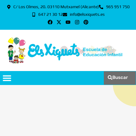
C/ Los Olmos, 20. 03110 Mutxamel (Alicante)
965 951 750
647 21 30 12
info@elsxiquets.es
Buscar