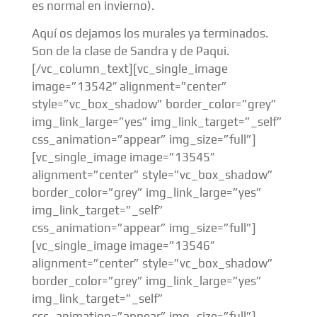
es normal en invierno).
Aquí os dejamos los murales ya terminados.
Son de la clase de Sandra y de Paqui.
[/vc_column_text][vc_single_image
image=”13542″ alignment=”center”
style=”vc_box_shadow” border_color=”grey”
img_link_large=”yes” img_link_target=”_self”
css_animation=”appear” img_size=”full”]
[vc_single_image image=”13545″
alignment=”center” style=”vc_box_shadow”
border_color=”grey” img_link_large=”yes”
img_link_target=”_self”
css_animation=”appear” img_size=”full”]
[vc_single_image image=”13546″
alignment=”center” style=”vc_box_shadow”
border_color=”grey” img_link_large=”yes”
img_link_target=”_self”
css_animation=”appear” img_size=”full”]