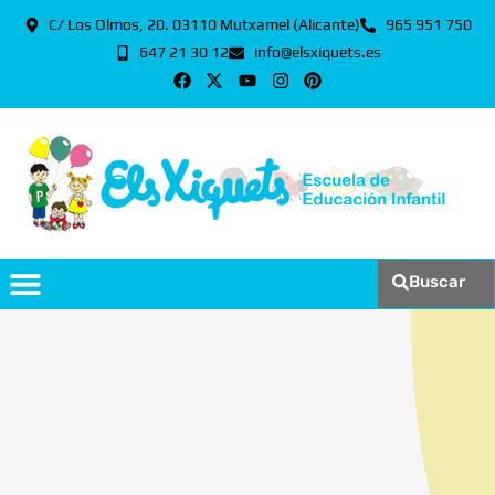
C/ Los Olmos, 20. 03110 Mutxamel (Alicante)
965 951 750
647 21 30 12
info@elsxiquets.es
Buscar