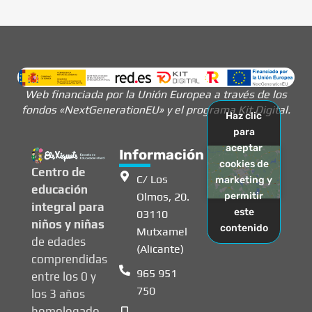
Web financiada por la Unión Europea a través de los
fondos «NextGenerationEU» y el programa Kit Digital.
Haz clic
para
aceptar
Información
cookies de
Centro de
C/ Los
marketing y
educación
Olmos, 20.
permitir
integral para
este
03110
niños y niñas
contenido
Mutxamel
de edades
(Alicante)
comprendidas
965 951
entre los 0 y
750
los 3 años
homologado