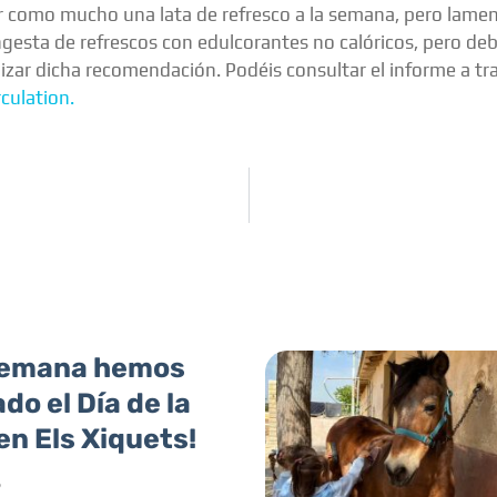
r como mucho una lata de refresco a la semana, pero lame
sta de refrescos con edulcorantes no calóricos, pero debid
zar dicha recomendación. Podéis consultar el informe a trav
culation.
semana hemos
do el Día de la
n Els Xiquets!
6