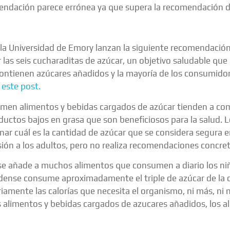
omendación parece errónea ya que supera la recomendación 
 la Universidad de Emory lanzan la siguiente recomendación
r las seis cucharaditas de azúcar, un objetivo saludable que
tienen azúcares añadidos y la mayoría de los consumidores
 este post.
umen alimentos y bebidas cargados de azúcar tienden a c
productos bajos en grasa que son beneficiosos para la salud.
inar cuál es la cantidad de azúcar que se considera segura 
sión a los adultos, pero no realiza recomendaciones concre
se añade a muchos alimentos que consumen a diario los ni
ense consume aproximadamente el triple de azúcar de la 
iamente las calorías que necesita el organismo, ni más, ni
s alimentos y bebidas cargados de azucares añadidos, los al