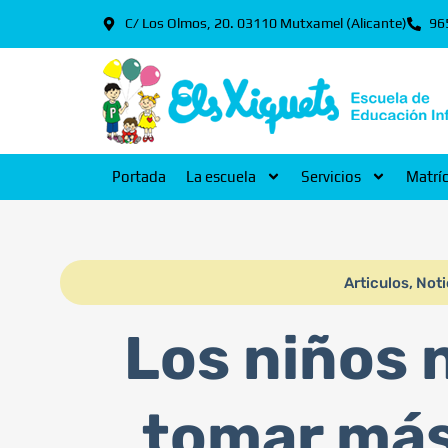
C/ Los Olmos, 20. 03110 Mutxamel (Alicante)
96
Portada
La escuela
Servicios
Matrí
Articulos
,
Noti
Los niños 
tomar más