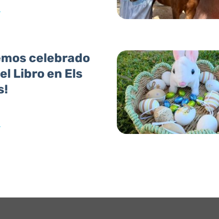
»
emos celebrado
del Libro en Els
s!
»