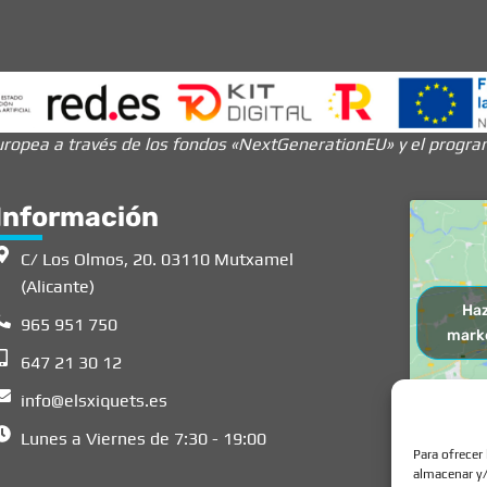
ropea a través de los fondos «NextGenerationEU» y el programa
Información
C/ Los Olmos, 20. 03110 Mutxamel
(Alicante)
Haz
965 951 750
marke
647 21 30 12
info@elsxiquets.es
Lunes a Viernes de 7:30 - 19:00
Para ofrecer
almacenar y/