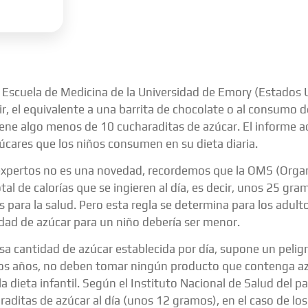
 Escuela de Medicina de la Universidad de Emory (Estados 
cir, el equivalente a una barrita de chocolate o al consumo
ene algo menos de 10 cucharaditas de azúcar. El informe a
úcares que los niños consumen en su dieta diaria.
s expertos no es una novedad, recordemos que la OMS (Orga
l de calorías que se ingieren al día, es decir, unos 25 gra
s para la salud. Pero esta regla se determina para los adul
idad de azúcar para un niño debería ser menor.
 cantidad de azúcar establecida por día, supone un peligro
dos años, no deben tomar ningún producto que contenga a
a dieta infantil. Según el Instituto Nacional de Salud del 
aditas de azúcar al día (unos 12 gramos), en el caso de los