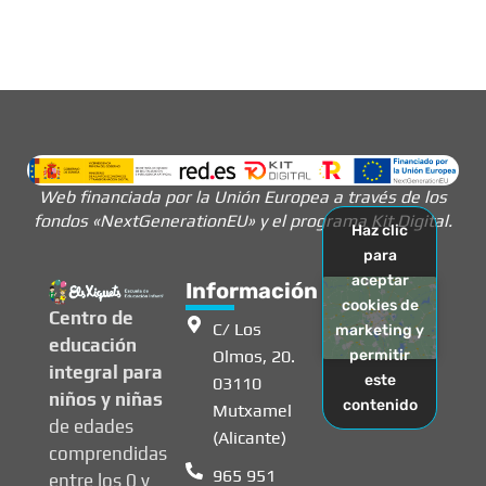
Web financiada por la Unión Europea a través de los
fondos «NextGenerationEU» y el programa Kit Digital.
Haz clic
para
aceptar
Información
cookies de
Centro de
C/ Los
marketing y
educación
Olmos, 20.
permitir
integral para
este
03110
niños y niñas
contenido
Mutxamel
de edades
(Alicante)
comprendidas
965 951
entre los 0 y