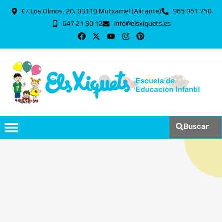
C/ Los Olmos, 20. 03110 Mutxamel (Alicante)
965 951 750
647 21 30 12
info@elsxiquets.es
Buscar