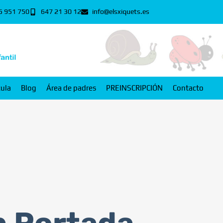
5 951 750
647 21 30 12
info@elsxiquets.es
cula
Blog
Área de padres
PREINSCRIPCIÓN
Contacto