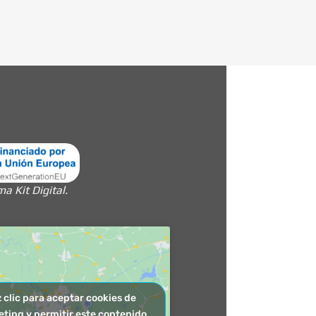
 Kit Digital.
 clic para aceptar cookies de
ting y permitir este contenido