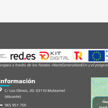
ropea a través de los fondos «NextGenerationEU» y el programa
Información
C/ Los Olmos, 20. 03110 Mutxamel
(Alicante)
Haz
965 951 750
marke