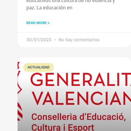
educativos una cultura de no violencia y
paz. La educación en
READ MORE »
30/01/2023
No hay comentarios
ACTUALIDAD