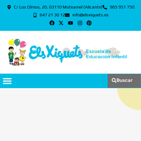
C/ Los Olmos, 20. 03110 Mutxamel (Alicante)
965 951 750
647 21 30 12
info@elsxiquets.es
Buscar