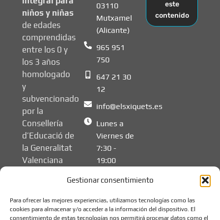
integral para
este
03110
niños y niñas
contenido
Mutxamel
de edades
(Alicante)
comprendidas
965 951
entre los 0 y
750
los 3 años
homologado
647 21 30
y
12
subvencionado
info@elsxiquets.es
por la
Consellería
Lunes a
d’Educació de
Viernes de
la Generalitat
7:30 -
Valenciana
19:00
Gestionar consentimiento
Para ofrecer las mejores experiencias, utilizamos tecnologías como las
cookies para almacenar y/o acceder a la información del dispositivo. El
consentimiento de estas tecnologías nos permitirá procesar datos como el