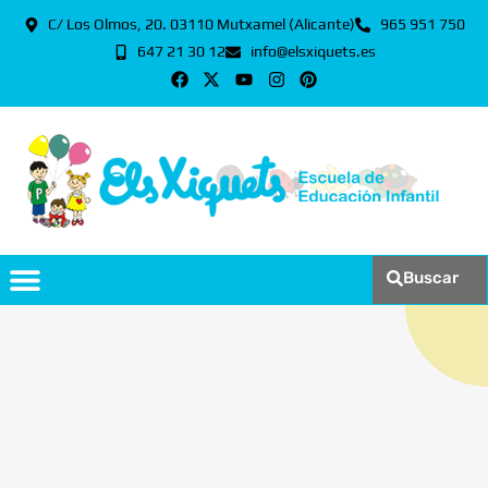
C/ Los Olmos, 20. 03110 Mutxamel (Alicante)
965 951 750
647 21 30 12
info@elsxiquets.es
Buscar