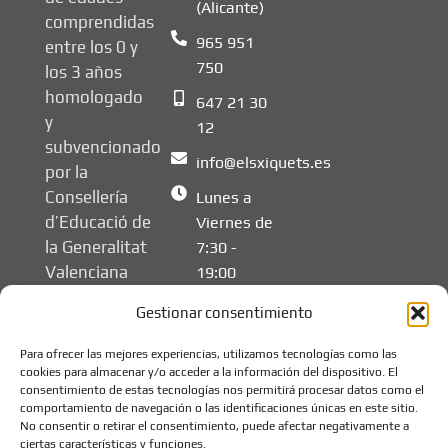
(Alicante)
comprendidas
965 951
entre los 0 y
750
los 3 años
homologado
647 21 30
y
12
subvencionado
info@elsxiquets.es
por la
Consellería
Lunes a
d’Educació de
Viernes de
la Generalitat
7:30 -
Valenciana
19:00
Gestionar consentimiento
Para ofrecer las mejores experiencias, utilizamos tecnologías como las
cookies para almacenar y/o acceder a la información del dispositivo. El
consentimiento de estas tecnologías nos permitirá procesar datos como el
comportamiento de navegación o las identificaciones únicas en este sitio.
No consentir o retirar el consentimiento, puede afectar negativamente a
ciertas características y funciones.