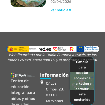
02/04/2026
Ver noticia »
Web financiada por la Unión Europea a través de los
fondos «NextGenerationEU» y el programa Kit Digital.
Haz clic
para
aceptar
Información
cookies de
Centro de
C/ Los
marketing y
educación
Olmos, 20.
permitir
integral para
este
03110
niños y niñas
contenido
Mutxamel
de edades