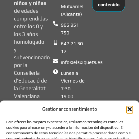
niños y niñas
contenido
Mutxamel
de edades
(Alicante)
comprendidas
965 951
entre los 0 y
750
los 3 años
homologado
647 21 30
y
12
subvencionado
info@elsxiquets.es
por la
Consellería
Lunes a
d’Educació de
Viernes de
la Generalitat
7:30 -
Valenciana
19:00
Gestionar consentimiento
Para ofrecer las mejores experiencias, utilizamos tecnologías como las
cookies para almacenar y/o acceder a la información del dispositivo. El
consentimiento de estas tecnologías nos permitirá procesar datos como el
comportamiento de navegación o las identificaciones únicas en este sitio.