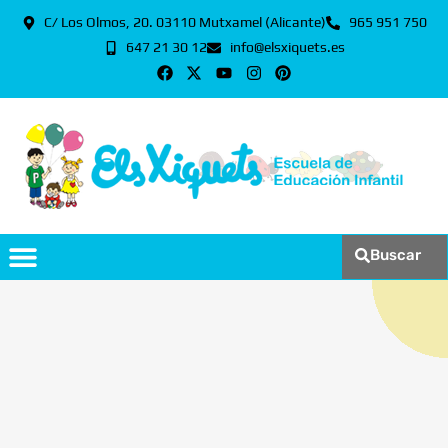
C/ Los Olmos, 20. 03110 Mutxamel (Alicante)
965 951 750
647 21 30 12
info@elsxiquets.es
Buscar