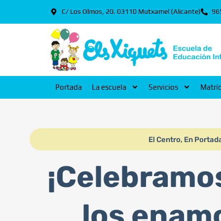
C/ Los Olmos, 20. 03110 Mutxamel (Alicante)
96
Portada
La escuela
Servicios
Matrí
El Centro
,
En Portad
¡Celebramos
los enam