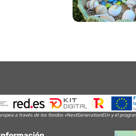
»
ropea a través de los fondos «NextGenerationEU» y el programa
Información