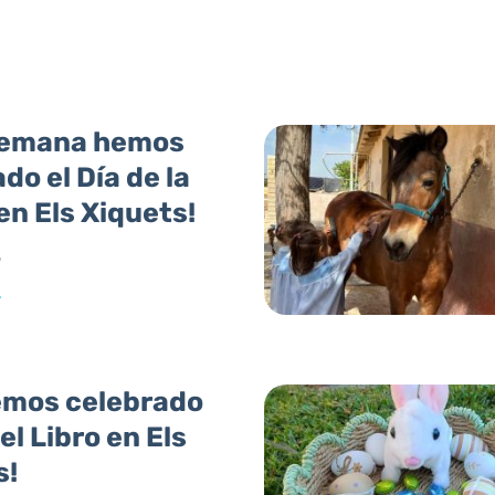
semana hemos
do el Día de la
n Els Xiquets!
6
»
emos celebrado
del Libro en Els
s!