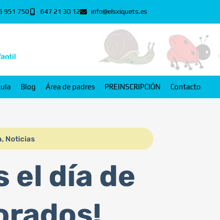
5 951 750
647 21 30 12
info@elsxiquets.es
cula
Blog
Área de padres
PREINSCRIPCIÓN
Contacto
a
,
Noticias
 el día de
orados!