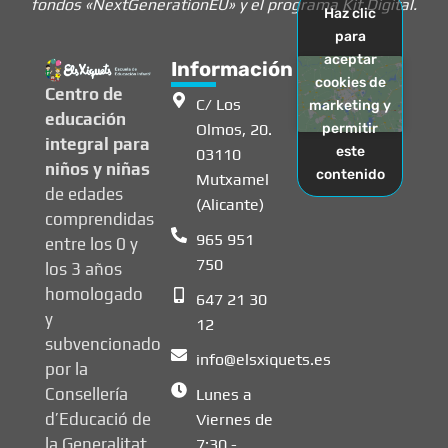
fondos «NextGenerationEU» y el programa Kit Digital.
Haz clic
para
aceptar
Información
cookies de
Centro de
C/ Los
marketing y
educación
Olmos, 20.
permitir
integral para
este
03110
niños y niñas
contenido
Mutxamel
de edades
(Alicante)
comprendidas
965 951
entre los 0 y
750
los 3 años
homologado
647 21 30
y
12
subvencionado
info@elsxiquets.es
por la
Consellería
Lunes a
d’Educació de
Viernes de
la Generalitat
7:30 -