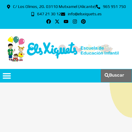
C/ Los Olmos, 20. 03110 Mutxamel (Alicante)
965 951 750
647 21 30 12
info@elsxiquets.es
Buscar