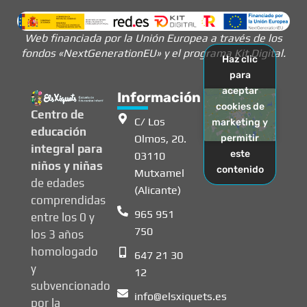
Web financiada por la Unión Europea a través de los
fondos «NextGenerationEU» y el programa Kit Digital.
Haz clic
para
aceptar
Información
cookies de
Centro de
C/ Los
marketing y
educación
Olmos, 20.
permitir
integral para
este
03110
niños y niñas
contenido
Mutxamel
de edades
(Alicante)
comprendidas
965 951
entre los 0 y
750
los 3 años
homologado
647 21 30
y
12
subvencionado
info@elsxiquets.es
por la