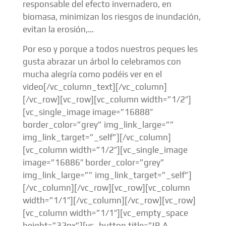
responsable del efecto invernadero, en
biomasa, minimizan los riesgos de inundación,
evitan la erosión,…
Por eso y porque a todos nuestros peques les
gusta abrazar un árbol lo celebramos con
mucha alegría como podéis ver en el
video[/vc_column_text][/vc_column]
[/vc_row][vc_row][vc_column width=”1/2″]
[vc_single_image image=”16888″
border_color=”grey” img_link_large=””
img_link_target=”_self”][/vc_column]
[vc_column width=”1/2″][vc_single_image
image=”16886″ border_color=”grey”
img_link_large=”” img_link_target=”_self”]
[/vc_column][/vc_row][vc_row][vc_column
width=”1/1″][/vc_column][/vc_row][vc_row]
[vc_column width=”1/1″][vc_empty_space
height=”32px”][vc_button title=”IR A