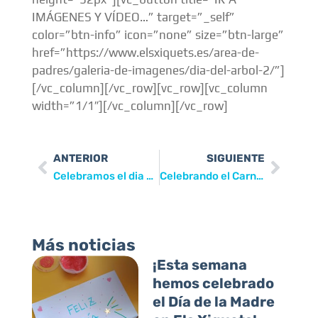
IMÁGENES Y VÍDEO…” target=”_self”
color=”btn-info” icon=”none” size=”btn-large”
href=”https://www.elsxiquets.es/area-de-
padres/galeria-de-imagenes/dia-del-arbol-2/”]
[/vc_column][/vc_row][vc_row][vc_column
width=”1/1″][/vc_column][/vc_row]
ANTERIOR
SIGUIENTE
Celebramos el dia de la Paz
Celebrando el Carnaval
Más noticias
¡Esta semana
hemos celebrado
el Día de la Madre