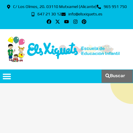
C/ Los Olmos, 20. 03110 Mutxamel (Alicante)
965 951 750
647 21 30 12
info@elsxiquets.es
Buscar