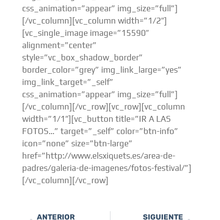
css_animation=”appear” img_size=”full”]
[/vc_column][vc_column width=”1/2″]
[vc_single_image image=”15590″
alignment=”center”
style=”vc_box_shadow_border”
border_color=”grey” img_link_large=”yes”
img_link_target=”_self”
css_animation=”appear” img_size=”full”]
[/vc_column][/vc_row][vc_row][vc_column
width=”1/1″][vc_button title=”IR A LAS
FOTOS…” target=”_self” color=”btn-info”
icon=”none” size=”btn-large”
href=”http://www.elsxiquets.es/area-de-
padres/galeria-de-imagenes/fotos-festival/”]
[/vc_column][/vc_row]
ANTERIOR
SIGUIENTE