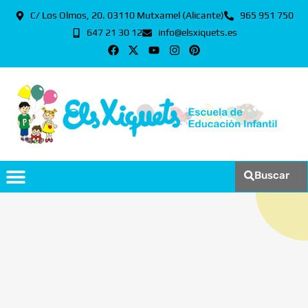
C/ Los Olmos, 20. 03110 Mutxamel (Alicante)
965 951 750
647 21 30 12
info@elsxiquets.es
Buscar