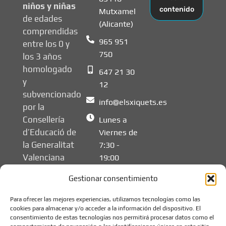
niños y niñas
contenido
Mutxamel
de edades
(Alicante)
comprendidas
965 951
entre los 0 y
750
los 3 años
homologado
647 21 30
y
12
subvencionado
info@elsxiquets.es
por la
Consellería
Lunes a
d’Educació de
Viernes de
la Generalitat
7:30 -
Valenciana
19:00
Gestionar consentimiento
Para ofrecer las mejores experiencias, utilizamos tecnologías como las
cookies para almacenar y/o acceder a la información del dispositivo. El
consentimiento de estas tecnologías nos permitirá procesar datos como el